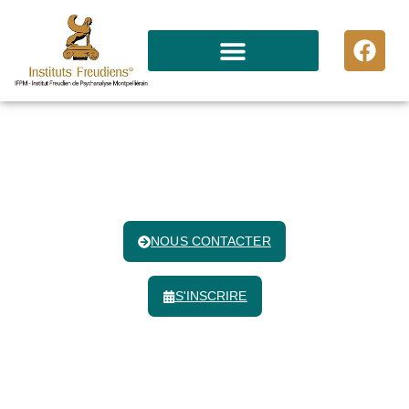
Comment exercer en tant
que psychanalyste - Lunel
Institut Freudien De Psychanalyse Montpelliérain
NOUS CONTACTER
S'INSCRIRE