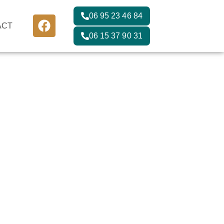
06 95 23 46 84
ACT
06 15 37 90 31
ant que
ttes