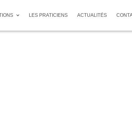
TIONS
LES PRATICIENS
ACTUALITÉS
CONT
t exercer en t
chanalyste - La
De Psychanalyse Montpelliérain